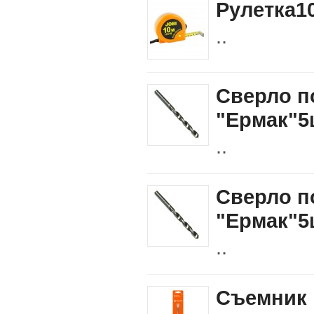
Рулетка1
..
Сверло п
"Ермак"5
..
Сверло п
"Ермак"5
..
Съемник 