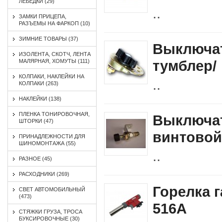
ЛЕБЕДКИ (29)
..
ЗАМКИ ПРИЦЕПА,
РАЗЪЕМЫ НА ФАРКОП (10)
ЗИМНИЕ ТОВАРЫ (37)
Выключат
ИЗОЛЕНТА, СКОТЧ, ЛЕНТА
тумблер/
МАЛЯРНАЯ, ХОМУТЫ (111)
КОЛПАКИ, НАКЛЕЙКИ НА
..
КОЛПАКИ (263)
НАКЛЕЙКИ (138)
ПЛЕНКА ТОНИРОВОЧНАЯ,
Выключа
ШТОРКИ (47)
винтовой
ПРИНАДЛЕЖНОСТИ ДЛЯ
ШИНОМОНТАЖА (55)
..
РАЗНОЕ (45)
РАСХОДНИКИ (269)
Горелка 
СВЕТ АВТОМОБИЛЬНЫЙ
(473)
516А
СТЯЖКИ ГРУЗА, ТРОСА
БУКСИРОВОЧНЫЕ (30)