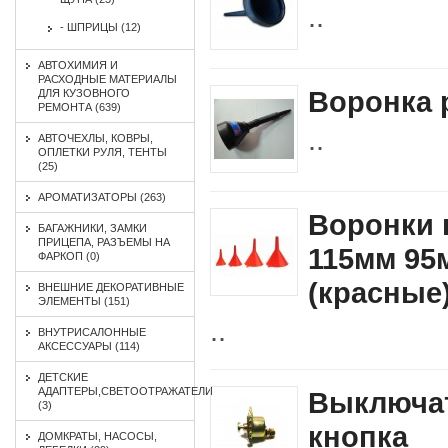
..
- ШПРИЦЫ (12)
АВТОХИМИЯ И
РАСХОДНЫЕ МАТЕРИАЛЫ
Воронка 
ДЛЯ КУЗОВНОГО
РЕМОНТА (639)
..
АВТОЧЕХЛЫ, КОВРЫ,
ОПЛЕТКИ РУЛЯ, ТЕНТЫ
(25)
АРОМАТИЗАТОРЫ (263)
Воронки 
БАГАЖНИКИ, ЗАМКИ
ПРИЦЕПА, РАЗЪЕМЫ НА
115мм 95
ФАРКОП (0)
(красные
ВНЕШНИЕ ДЕКОРАТИВНЫЕ
ЭЛЕМЕНТЫ (151)
..
ВНУТРИСАЛОННЫЕ
АКСЕССУАРЫ (114)
ДЕТСКИЕ
АДАПТЕРЫ,СВЕТООТРАЖАТЕЛИ
Выключат
(3)
кнопка
ДОМКРАТЫ, НАСОСЫ,