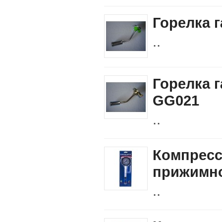
Горелка 
..
Горелка 
GG021
..
Компресс
прижимной
..