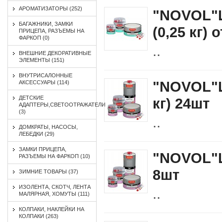
АРОМАТИЗАТОРЫ (252)
"NOVOL"Ш
БАГАЖНИКИ, ЗАМКИ
(0,25 кг)
ПРИЦЕПА, РАЗЪЕМЫ НА
ФАРКОП (0)
..
ВНЕШНИЕ ДЕКОРАТИВНЫЕ
ЭЛЕМЕНТЫ (151)
ВНУТРИСАЛОННЫЕ
"NOVOL"Ш
АКСЕССУАРЫ (114)
ДЕТСКИЕ
кг) 24шт
АДАПТЕРЫ,СВЕТООТРАЖАТЕЛИ
(3)
..
ДОМКРАТЫ, НАСОСЫ,
ЛЕБЕДКИ (29)
ЗАМКИ ПРИЦЕПА,
"NOVOL"Ш
РАЗЪЕМЫ НА ФАРКОП (10)
8шт
ЗИМНИЕ ТОВАРЫ (37)
ИЗОЛЕНТА, СКОТЧ, ЛЕНТА
..
МАЛЯРНАЯ, ХОМУТЫ (111)
КОЛПАКИ, НАКЛЕЙКИ НА
КОЛПАКИ (263)