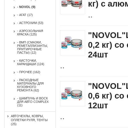
кг) с ал
- NOVOL (9)
..
- АГАТ (17)
- АСТРОХИМ (53)
- АЭРОЗОЛЬНАЯ
"NOVOL"Ш
КРАСКА (125)
0,2 кг) с
- ВМП (СМАЗКИ,
РЕМЕТАЛЛИЗАНТЫ,
ПРИТИРОЧНЫЕ
24шт
ПАСТЫ) (12)
- КИСТОЧКИ,
..
КАРАНДАШИ (124)
- ПРОЧЕЕ (162)
- РАСХОДНЫЕ
"NOVOL"Ш
МАТЕРИАЛЫ ДЛЯ
КУЗОВНОГО
РЕМОНТА (62)
0,6 кг) с
- ШАМПУНЬ И ВОСК
ДЛЯ АВТО СOMPLEX
12шт
(11)
..
АВТОЧЕХЛЫ, КОВРЫ,
ОПЛЕТКИ РУЛЯ, ТЕНТЫ
(25)