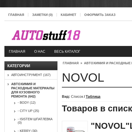
ГЛАВНАЯ
ЗАМЕТКИ (0)
КАБИНЕТ
ОФОРМИТЬ ЗАКАЗ
ГЛАВНАЯ
О НАС
ВЕСЬ КАТАЛОГ
ГЛАВНАЯ
»
АВТОХИМИЯ И РАСХОДНЫЕ 
КАТЕГОРИИ
NOVOL
АВТОИНСТРУМЕНТ (167)
АВТОХИМИЯ И
РАСХОДНЫЕ МАТЕРИАЛЫ
ДЛЯ КУЗОВНОГО
РЕМОНТА (642)
Вид:
Список
/
Таблица
- BODY (12)
Товаров в списк
- CITY UP (25)
- ISISTEM ШПАТЛЕВКА
(0)
"NOVOL"Ш
- KERRY (30)