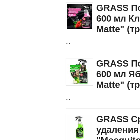
GRASS По
600 мл Кл
Matte" (т
..
GRASS По
600 мл Яб
Matte" (т
..
GRASS Ср
удаления