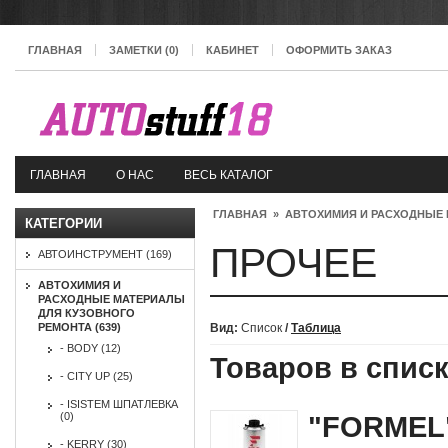
ГЛАВНАЯ
ЗАМЕТКИ (0)
КАБИНЕТ
ОФОРМИТЬ ЗАКАЗ
ГЛАВНАЯ
О НАС
ВЕСЬ КАТАЛОГ
ГЛАВНАЯ
»
АВТОХИМИЯ И РАСХОДНЫЕ 
КАТЕГОРИИ
ПРОЧЕЕ
АВТОИНСТРУМЕНТ (169)
АВТОХИМИЯ И
РАСХОДНЫЕ МАТЕРИАЛЫ
ДЛЯ КУЗОВНОГО
РЕМОНТА (639)
Вид:
Список
/
Таблица
- BODY (12)
Товаров в списк
- CITY UP (25)
- ISISTEM ШПАТЛЕВКА
(0)
"FORMEL"
- KERRY (30)