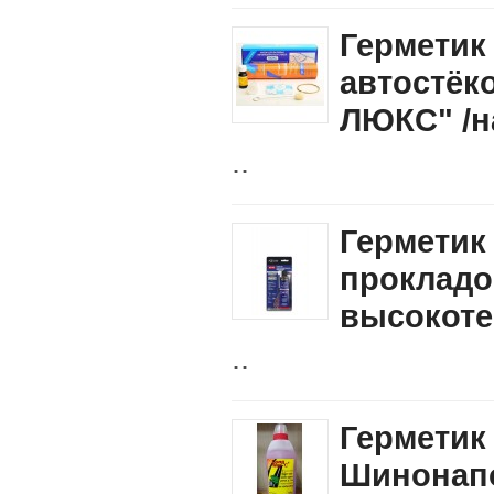
Герметик
автостёко
ЛЮКС" /н
..
Герметик
прокладо
высокоте
..
Герметик
Шинонапо