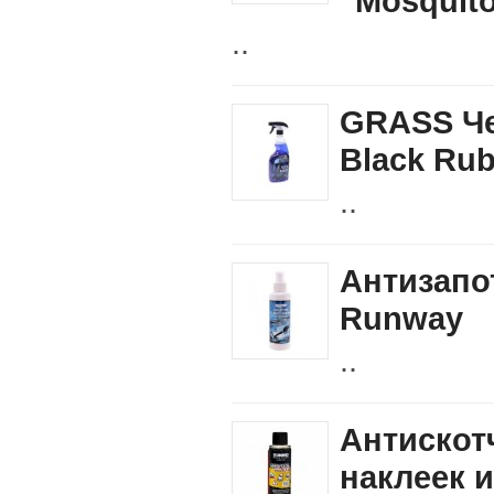
"Mosquito
..
GRASS Че
Black Rub
..
Антизапо
Runway
..
Антискот
наклеек и