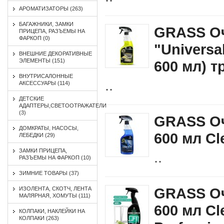
АРОМАТИЗАТОРЫ (263)
БАГАЖНИКИ, ЗАМКИ
GRASS Оч
ПРИЦЕПА, РАЗЪЕМЫ НА
ФАРКОП (0)
"Universa
ВНЕШНИЕ ДЕКОРАТИВНЫЕ
ЭЛЕМЕНТЫ (151)
600 мл) т
ВНУТРИСАЛОННЫЕ
..
АКСЕССУАРЫ (114)
ДЕТСКИЕ
АДАПТЕРЫ,СВЕТООТРАЖАТЕЛИ
(3)
GRASS Оч
ДОМКРАТЫ, НАСОСЫ,
600 мл Cl
ЛЕБЕДКИ (29)
ЗАМКИ ПРИЦЕПА,
..
РАЗЪЕМЫ НА ФАРКОП (10)
ЗИМНИЕ ТОВАРЫ (37)
GRASS Оч
ИЗОЛЕНТА, СКОТЧ, ЛЕНТА
МАЛЯРНАЯ, ХОМУТЫ (111)
600 мл Cl
КОЛПАКИ, НАКЛЕЙКИ НА
КОЛПАКИ (263)